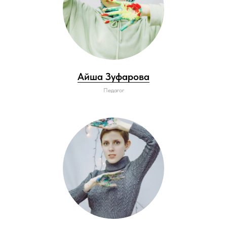
Айша Зуфарова
Педагог